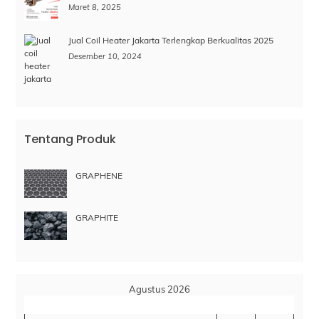
Maret 8, 2025
Jual Coil Heater Jakarta Terlengkap Berkualitas 2025
Desember 10, 2024
Tentang Produk
GRAPHENE
GRAPHITE
Agustus 2026
S
S
R
K
J
S
M