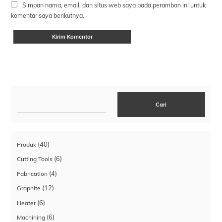
Simpan nama, email, dan situs web saya pada peramban ini untuk
komentar saya berikutnya.
Cari
Cari
40
40
Produk
Produk
6
6
Cutting Tools
Produk
4
4
Fabrication
Produk
12
12
Graphite
Produk
6
6
Heater
Produk
6
6
Machining