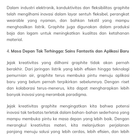
Dalam industri elektronik, konduktivitas dan fleksibilitas graphite
telah mengilhami inovasi dalam layar sentuh fleksibel, perangkat
wearable yang nyaman, dan bahkan tekstil yang mampu
menghasilkan listrik. Graphite juga digunakan dalam produksi
baja dan logam untuk meningkatkan kualitas dan ketahanan
material.
4.
Masa Depan Tak Terhingga: Sains Fantastis dan Aplikasi Baru
Jejak kreativitas yang diilhami graphite tidak akan pernah
berakhir. Dari jaringan listrik yang lebih efisien hingga teknologi
pemurnian air, graphite terus membuka pintu menuju aplikasi
baru yang belum pernah terpikirkan sebelumnya. Dengan riset
dan kolaborasi terus-menerus, kita dapat mengharapkan lebih
banyak inovasi yang merombak paradigma.
Jejak kreativitas graphite mengingatkan kita bahwa potensi
inovasi tak terbatas terletak dalam bahan-bahan sederhana yang
mampu membuka pintu ke masa depan yang lebih baik. Dengan
merangkul kreativitas materi, kita melanjutkan perjalanan
panjang menuju solusi yang lebih cerdas, lebih efisien, dan lebih