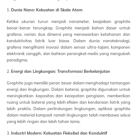
1.
Dunia Nano: Kekuatan di Skala Atom
Ketika ukuran turun menjadi nanometer, keajaiban graphite
benar-benar terungkap. Graphite menjadi bahan dasar untuk
grafena, varian dua dimensi yang menawarkan ketahanan dan
konduktivitas listrik luar biasa. Dalam dunia nanoteknologi,
grafena mengilhami inovasi dalam sensor ultra-tajam, komponen
elektronik canggih, dan bahkan perangkat medis yang mengubah
paradigma.
2.
Energi dan Lingkungan: Transformasi Berkelanjutan
Graphite juga memiliki peran besar dalam menghadapi tantangan
energi dan lingkungan. Dalam baterai, graphite digunakan untuk
meningkatkan kapasitas dan kecepatan pengisian, memberikan
ruang untuk baterai yang lebih efisien dan kendaraan listrik yang
lebih praktis. Dalam perlindungan lingkungan, aplikasi graphite
dalam material komposit ramah lingkungan telah membawa solusi
yang lebih ringan dan lebih tahan lama.
3.
Industri Modern: Kekuatan Fleksibel dan Konduktif