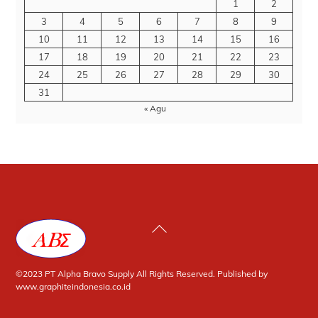
1
2
3
4
5
6
7
8
9
10
11
12
13
14
15
16
17
18
19
20
21
22
23
24
25
26
27
28
29
30
31
« Agu
Back
To
Top
©2023 PT Alpha Bravo Supply All Rights Reserved. Published by
www.graphiteindonesia.co.id