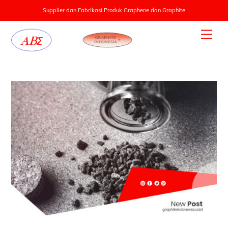
Supplier dan Fabrikasi Produk Graphene dan Graphite
Skip
Men
to
content