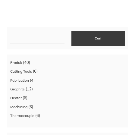
Cari
Cari
40
40
Produk
Produk
6
6
Cutting Tools
Produk
4
4
Fabrication
Produk
12
12
Graphite
Produk
6
6
Heater
Produk
6
6
Machining
Produk
6
6
Thermocouple
Produk