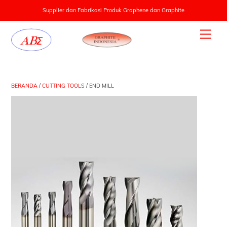
Supplier dan Fabrikasi Produk Graphene dan Graphite
Skip
Men
to
content
BERANDA
/
CUTTING TOOLS
/ END MILL