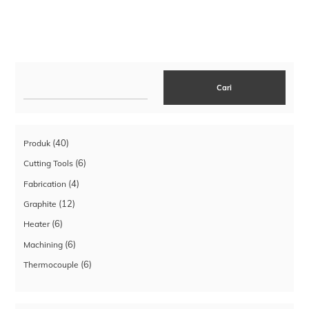
Cari
Cari
40
40
Produk
Produk
6
6
Cutting Tools
Produk
4
4
Fabrication
Produk
12
12
Graphite
Produk
6
6
Heater
Produk
6
6
Machining
Produk
6
6
Thermocouple
Produk