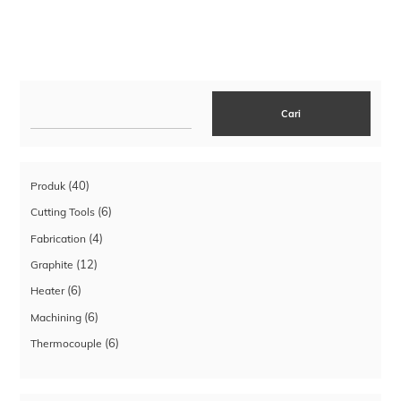
Cari
Cari
40
40
Produk
Produk
6
6
Cutting Tools
Produk
4
4
Fabrication
Produk
12
12
Graphite
Produk
6
6
Heater
Produk
6
6
Machining
Produk
6
6
Thermocouple
Produk